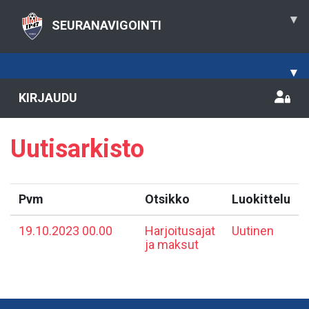
▾
SEURANAVIGOINTI
▾
KIRJAUDU
Uutisarkisto
Pvm
Otsikko
Luokittelu
19.10.2023 00.00
Harjoitusajat
Uutinen
ja maksut