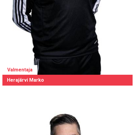
Valmentaja
Herajärvi Marko