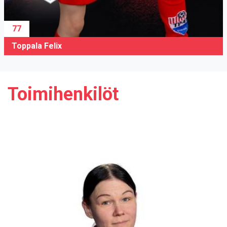
77
Toppala Felix
Toimihenkilöt