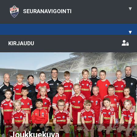
▾
SEURANAVIGOINTI
▾
KIRJAUDU
Previous
Nex
Joukkuekuva