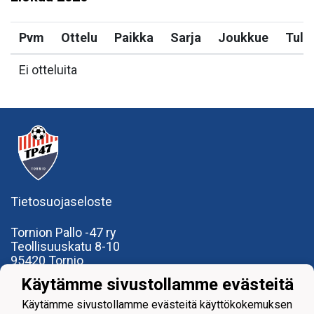
Pvm
Ottelu
Paikka
Sarja
Joukkue
Tulo
Ei otteluita
Tietosuojaseloste
Tornion Pallo -47 ry
Teollisuuskatu 8-10
95420 Tornio
+358
40
591 9275
Käytämme sivustollamme evästeitä
office@tp47.com
Käytämme sivustollamme evästeitä käyttökokemuksen