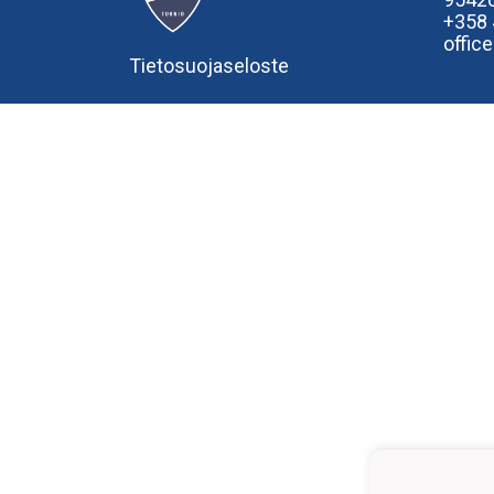
+358
offic
Tietosuojaseloste