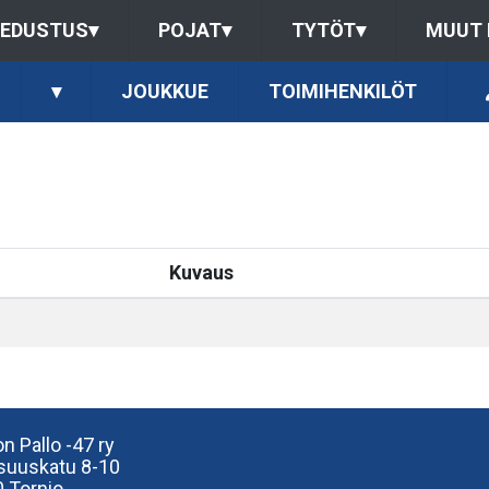
EDUSTUS
▾
POJAT
▾
TYTÖT
▾
MUUT
▾
JOUKKUE
TOIMIHENKILÖT
Kuvaus
n Pallo -47 ry
isuuskatu 8-10
 Tornio