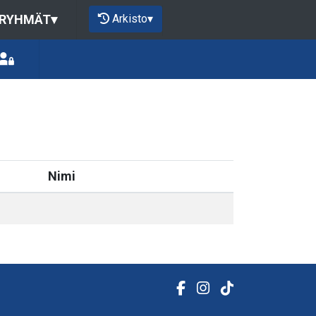
Arkisto
▾
 RYHMÄT
▾
Nimi