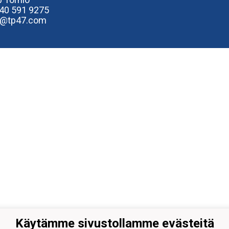
40
591 9275
e@tp47.com
Käytämme sivustollamme evästeitä