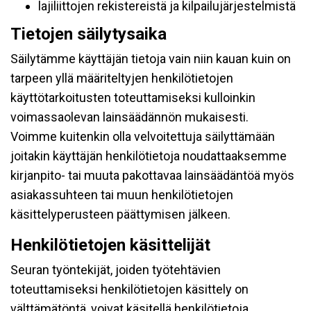
lajiliittojen rekistereistä ja kilpailujärjestelmistä
Tietojen säilytysaika
Säilytämme käyttäjän tietoja vain niin kauan kuin on
tarpeen yllä määriteltyjen henkilötietojen
käyttötarkoitusten toteuttamiseksi kulloinkin
voimassaolevan lainsäädännön mukaisesti.
Voimme kuitenkin olla velvoitettuja säilyttämään
joitakin käyttäjän henkilötietoja noudattaaksemme
kirjanpito- tai muuta pakottavaa lainsäädäntöä myös
asiakassuhteen tai muun henkilötietojen
käsittelyperusteen päättymisen jälkeen.
Henkilötietojen käsittelijät
Seuran työntekijät, joiden työtehtävien
toteuttamiseksi henkilötietojen käsittely on
välttämätöntä, voivat käsitellä henkilötietoja