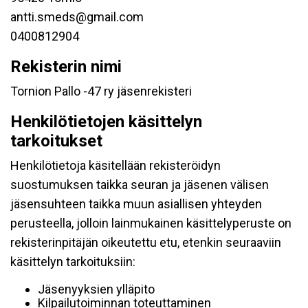
antti.smeds@gmail.com
0400812904
Rekisterin nimi
Tornion Pallo -47 ry jäsenrekisteri
Henkilötietojen käsittelyn
tarkoitukset
Henkilötietoja käsitellään rekisteröidyn
suostumuksen taikka seuran ja jäsenen välisen
jäsensuhteen taikka muun asiallisen yhteyden
perusteella, jolloin lainmukainen käsittelyperuste on
rekisterinpitäjän oikeutettu etu, etenkin seuraaviin
käsittelyn tarkoituksiin:
Jäsenyyksien ylläpito
Kilpailutoiminnan toteuttaminen