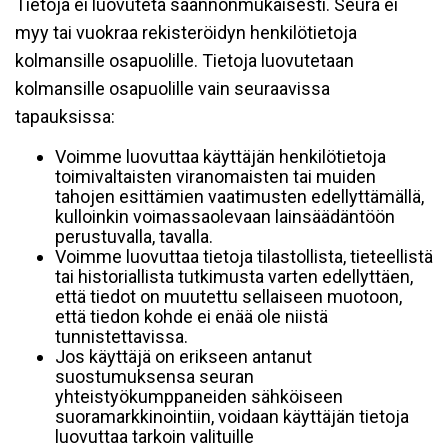
Tietoja ei luovuteta säännönmukaisesti. Seura ei
myy tai vuokraa rekisteröidyn henkilötietoja
kolmansille osapuolille. Tietoja luovutetaan
kolmansille osapuolille vain seuraavissa
tapauksissa:
Voimme luovuttaa käyttäjän henkilötietoja
toimivaltaisten viranomaisten tai muiden
tahojen esittämien vaatimusten edellyttämällä,
kulloinkin voimassaolevaan lainsäädäntöön
perustuvalla, tavalla.
Voimme luovuttaa tietoja tilastollista, tieteellistä
tai historiallista tutkimusta varten edellyttäen,
että tiedot on muutettu sellaiseen muotoon,
että tiedon kohde ei enää ole niistä
tunnistettavissa.
Jos käyttäjä on erikseen antanut
suostumuksensa seuran
yhteistyökumppaneiden sähköiseen
suoramarkkinointiin, voidaan käyttäjän tietoja
luovuttaa tarkoin valituille