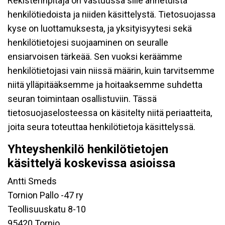
Rekisterinpitäjä on vastuussa sille annetuista
henkilötiedoista ja niiden käsittelystä. Tietosuojassa
kyse on luottamuksesta, ja yksityisyytesi sekä
henkilötietojesi suojaaminen on seuralle
ensiarvoisen tärkeää. Sen vuoksi keräämme
henkilötietojasi vain niissä määrin, kuin tarvitsemme
niitä ylläpitääksemme ja hoitaaksemme suhdetta
seuran toimintaan osallistuviin. Tässä
tietosuojaselosteessa on käsitelty niitä periaatteita,
joita seura toteuttaa henkilötietoja käsittelyssä.
Yhteyshenkilö henkilötietojen
käsittelyä koskevissa asioissa
Antti Smeds
Tornion Pallo -47 ry
Teollisuuskatu 8-10
95420 Tornio