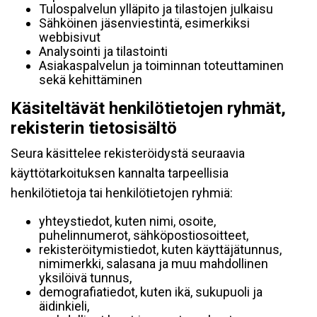
Tulospalvelun ylläpito ja tilastojen julkaisu
Sähköinen jäsenviestintä, esimerkiksi
webbisivut
Analysointi ja tilastointi
Asiakaspalvelun ja toiminnan toteuttaminen
sekä kehittäminen
Käsiteltävät henkilötietojen ryhmät,
rekisterin tietosisältö
Seura käsittelee rekisteröidystä seuraavia
käyttötarkoituksen kannalta tarpeellisia
henkilötietoja tai henkilötietojen ryhmiä:
yhteystiedot, kuten nimi, osoite,
puhelinnumerot, sähköpostiosoitteet,
rekisteröitymistiedot, kuten käyttäjätunnus,
nimimerkki, salasana ja muu mahdollinen
yksilöivä tunnus,
demografiatiedot, kuten ikä, sukupuoli ja
äidinkieli,