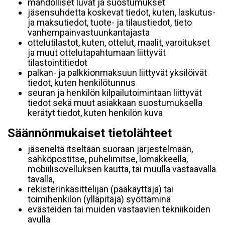
mahdolliset luvat ja suostumukset
jäsensuhdetta koskevat tiedot, kuten, laskutus-
ja maksutiedot, tuote- ja tilaustiedot, tieto
vanhempainvastuunkantajasta
ottelutilastot, kuten, ottelut, maalit, varoitukset
ja muut ottelutapahtumaan liittyvät
tilastointitiedot
palkan- ja palkkionmaksuun liittyvät yksilöivät
tiedot, kuten henkilötunnus
seuran ja henkilön kilpailutoimintaan liittyvät
tiedot sekä muut asiakkaan suostumuksella
kerätyt tiedot, kuten henkilön kuva
Säännönmukaiset tietolähteet
jäseneltä itseltään suoraan järjestelmään,
sähköpostitse, puhelimitse, lomakkeella,
mobiilisovelluksen kautta, tai muulla vastaavalla
tavalla,
rekisterinkäsittelijän (pääkäyttäjä) tai
toimihenkilön (ylläpitäjä) syöttäminä
evästeiden tai muiden vastaavien tekniikoiden
avulla