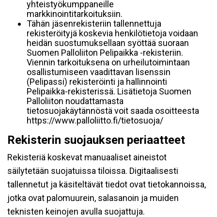
yhteistyökumppaneille
markkinointitarkoituksiin.
Tähän jäsenrekisteriin tallennettuja
rekisteröityjä koskevia henkilötietoja voidaan
heidän suostumuksellaan syöttää suoraan
Suomen Palloliiton Pelipaikka -rekisteriin.
Viennin tarkoituksena on urheilutoimintaan
osallistumiseen vaadittavan lisenssin
(Pelipassi) rekisteröinti ja hallinnointi
Pelipaikka-rekisterissä. Lisätietoja Suomen
Palloliiton noudattamasta
tietosuojakäytännöstä voit saada osoitteesta
https://www.palloliitto.fi/tietosuoja/
Rekisterin suojauksen periaatteet
Rekisteriä koskevat manuaaliset aineistot
säilytetään suojatuissa tiloissa. Digitaalisesti
tallennetut ja käsiteltävät tiedot ovat tietokannoissa,
jotka ovat palomuurein, salasanoin ja muiden
teknisten keinojen avulla suojattuja.