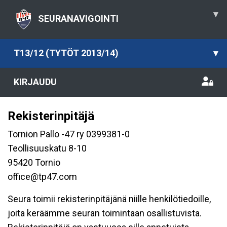
▾
SEURANAVIGOINTI
T13/12 (TYTÖT 2013/14)
▾
KIRJAUDU
Rekisterinpitäjä
Tornion Pallo -47 ry 0399381-0
Teollisuuskatu 8-10
95420 Tornio
office@tp47.com
Seura toimii rekisterinpitäjänä niille henkilötiedoille,
joita keräämme seuran toimintaan osallistuvista.