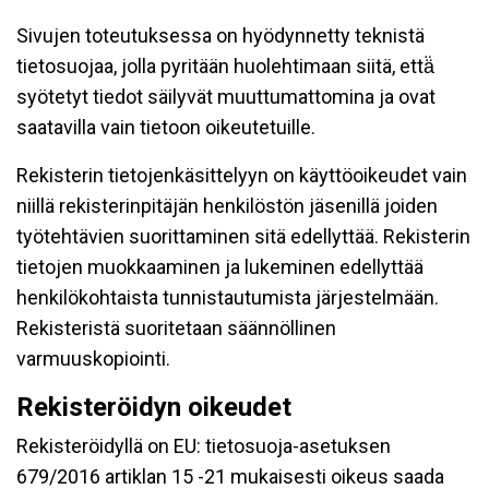
Sivujen toteutuksessa on hyödynnetty teknistä
tietosuojaa, jolla pyritään huolehtimaan siitä, että̈
syötetyt tiedot säilyvät muuttumattomina ja ovat
saatavilla vain tietoon oikeutetuille.
Rekisterin tietojenkäsittelyyn on käyttöoikeudet vain
niillä rekisterinpitäjän henkilöstön jäsenillä joiden
työtehtävien suorittaminen sitä edellyttää. Rekisterin
tietojen muokkaaminen ja lukeminen edellyttää
henkilökohtaista tunnistautumista järjestelmään.
Rekisteristä suoritetaan säännöllinen
varmuuskopiointi.
Rekisteröidyn oikeudet
Rekisteröidyllä on EU: tietosuoja-asetuksen
679/2016 artiklan 15 -21 mukaisesti oikeus saada