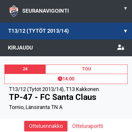
▾
SEURANAVIGOINTI
T13/12 (TYTÖT 2013/14)
▾
KIRJAUDU
24
TOU
14.00
T13/12 (Tytöt 2013/14)
,
T13 Kakkonen
TP-47 - FC Santa Claus
Tornio, Länsiranta TN A
Otteluennakko
Otteluraportti