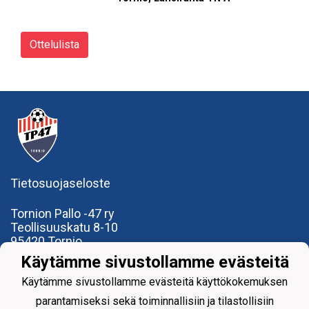
Ottelulista
Tietosuojaseloste
Tornion Pallo -47 ry
Teollisuuskatu 8-10
95420 Tornio
+358
40
591 9275
Käytämme sivustollamme evästeitä
office@tp47.com
Käytämme sivustollamme evästeitä käyttökokemuksen
parantamiseksi sekä toiminnallisiin ja tilastollisiin