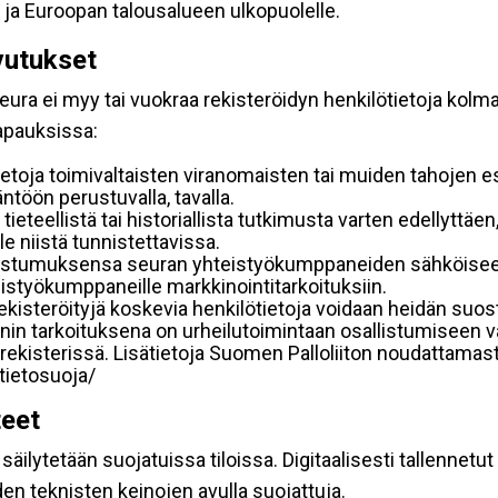
 ja Euroopan talousalueen ulkopuolelle.
vutukset
ura ei myy tai vuokraa rekisteröidyn henkilötietoja kolman
tapauksissa:
etoja toimivaltaisten viranomaisten tai muiden tahojen e
töön perustuvalla, tavalla.
 tieteellistä tai historiallista tutkimusta varten edellyttäe
e niistä tunnistettavissa.
uostumuksensa seuran yhteistyökumppaneiden sähköiseen 
hteistyökumppaneille markkinointitarkoituksiin.
 rekisteröityjä koskevia henkilötietoja voidaan heidän 
iennin tarkoituksena on urheilutoimintaan osallistumiseen v
kka-rekisterissä. Lisätietoja Suomen Palloliiton noudattama
/tietosuoja/
teet
äilytetään suojatuissa tiloissa. Digitaalisesti tallennetut 
en teknisten keinojen avulla suojattuja.