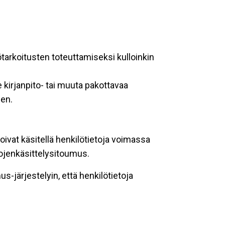
ötarkoitusten toteuttamiseksi kulloinkin
 kirjanpito- tai muuta pakottavaa
een.
oivat käsitellä henkilötietoja voimassa
tojenkäsittelysitoumus.
-järjestelyin, että henkilötietoja