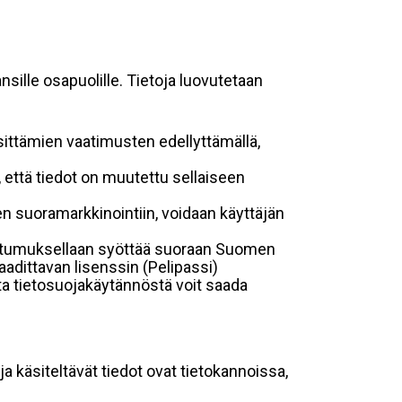
sille osapuolille. Tietoja luovutetaan
sittämien vaatimusten edellyttämällä,
n, että tiedot on muutettu sellaiseen
suoramarkkinointiin, voidaan käyttäjän
suostumuksellaan syöttää suoraan Suomen
aadittavan lisenssin (Pelipassi)
sta tietosuojakäytännöstä voit saada
ja käsiteltävät tiedot ovat tietokannoissa,