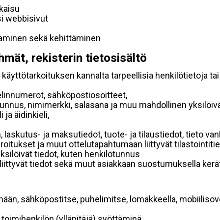
lkaisu
si webbisivut
taminen sekä kehittäminen
hmät, rekisterin tietosisältö
käyttötarkoituksen kannalta tarpeellisia henkilötietoja tai
elinnumerot, sähköpostiosoitteet,
ätunnus, nimimerkki, salasana ja muu mahdollinen yksilöiv
ja äidinkieli,
, laskutus- ja maksutiedot, tuote- ja tilaustiedot, tieto
 varoitukset ja muut ottelutapahtumaan liittyvät tilastointiti
yksilöivät tiedot, kuten henkilötunnus
 liittyvät tiedot sekä muut asiakkaan suostumuksella kerät
mään, sähköpostitse, puhelimitse, lomakkeella, mobiilisove
i toimihenkilön (ylläpitäjä) syöttäminä