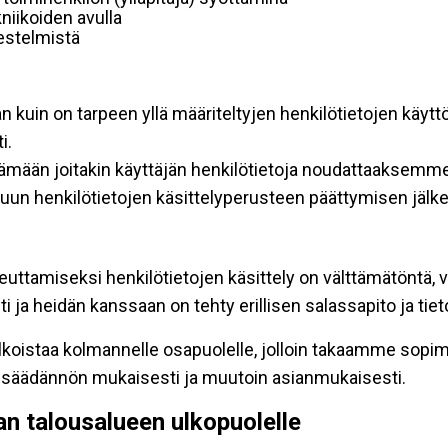
niikoiden avulla
rjestelmistä
an kuin on tarpeen yllä määriteltyjen henkilötietojen käytt
i.
ttämään joitakin käyttäjän henkilötietoja noudattaaksemme
un henkilötietojen käsittelyperusteen päättymisen jälk
teuttamiseksi henkilötietojen käsittely on välttämätöntä, v
 ja heidän kanssaan on tehty erillisen salassapito ja tie
koistaa kolmannelle osapuolelle, jolloin takaamme sopimus
insäädännön mukaisesti ja muutoin asianmukaisesti.
pan talousalueen ulkopuolelle