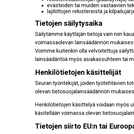
evästeiden tai muiden vastaavien tek
lajiliittojen rekistereistä ja kilpailujä
Tietojen säilytysaika
Säilytämme käyttäjän tietoja vain niin kau
voimassaolevan lainsäädännön mukaisest
Voimme kuitenkin olla velvoitettuja säily
lainsäädäntöä myös asiakassuhteen tai mu
Henkilötietojen käsittelijät
Seuran työntekijät, joiden työtehtävien to
olevan tietosuojalainsäädännön mukaisesti
Henkilötietojen käsittelyä voidaan myös ul
käsitellään voimassa olevan tietosuojala
Tietojen siirto EU:n tai Euroo