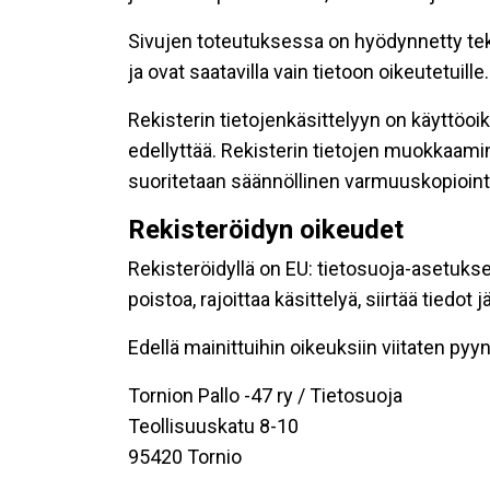
Sivujen toteutuksessa on hyödynnetty tekni
ja ovat saatavilla vain tietoon oikeutetuille.
Rekisterin tietojenkäsittelyyn on käyttöoik
edellyttää. Rekisterin tietojen muokkaami
suoritetaan säännöllinen varmuuskopiointi
Rekisteröidyn oikeudet
Rekisteröidyllä on EU: tietosuoja-asetukse
poistoa, rajoittaa käsittelyä, siirtää tiedo
Edellä mainittuihin oikeuksiin viitaten pyynn
Tornion Pallo -47 ry / Tietosuoja
Teollisuuskatu 8-10
95420 Tornio