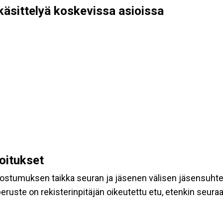
käsittelyä koskevissa asioissa
koitukset
suostumuksen taikka seuran ja jäsenen välisen jäsensuht
eruste on rekisterinpitäjän oikeutettu etu, etenkin seuraav