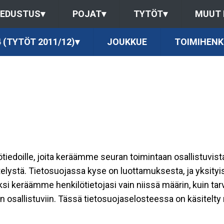
EDUSTUS
▾
POJAT
▾
TYTÖT
▾
MUUT
 (TYTÖT 2011/12)
▾
JOUKKUE
TOIMIHENK
ilötiedoille, joita keräämme seuran toimintaan osallistuvist
ttelystä. Tietosuojassa kyse on luottamuksesta, ja yksity
ksi keräämme henkilötietojasi vain niissä määrin, kuin ta
allistuviin. Tässä tietosuojaselosteessa on käsitelty nii