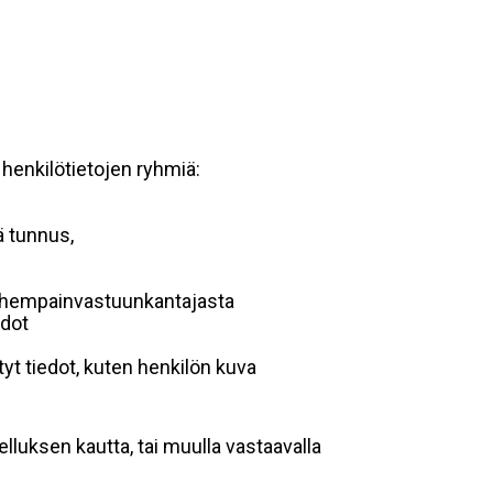
 henkilötietojen ryhmiä:
ä tunnus,
 vanhempainvastuunkantajasta
edot
yt tiedot, kuten henkilön kuva
lluksen kautta, tai muulla vastaavalla