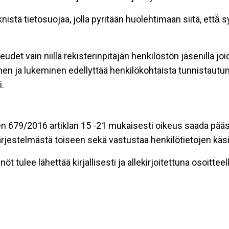
stä tietosuojaa, jolla pyritään huolehtimaan siitä, että̈
eudet vain niillä rekisterinpitäjän henkilöstön jäsenillä j
nen ja lukeminen edellyttää henkilökohtaista tunnistautum
.
n 679/2016 artiklan 15 -21 mukaisesti oikeus saada pääsy 
t järjestelmästä toiseen sekä vastustaa henkilötietojen käsi
öt tulee lähettää kirjallisesti ja allekirjoitettuna osoitteell