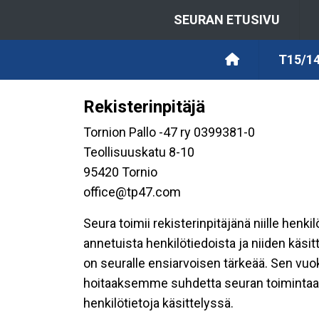
SEURAN ETUSIVU
T15/14
Rekisterinpitäjä
Tornion Pallo -47 ry 0399381-0
Teollisuuskatu 8-10
95420 Tornio
office@tp47.com
Seura toimii rekisterinpitäjänä niille henk
annetuista henkilötiedoista ja niiden käsi
on seuralle ensiarvoisen tärkeää. Sen vuo
hoitaaksemme suhdetta seuran toimintaan os
henkilötietoja käsittelyssä.