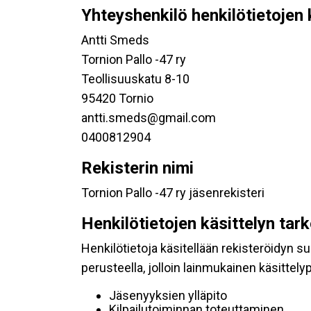
Yhteyshenkilö henkilötietojen 
Antti Smeds
Tornion Pallo -47 ry
Teollisuuskatu 8-10
95420 Tornio
antti.smeds@gmail.com
0400812904
Rekisterin nimi
Tornion Pallo -47 ry jäsenrekisteri
Henkilötietojen käsittelyn tar
Henkilötietoja käsitellään rekisteröidyn 
perusteella, jolloin lainmukainen käsittelyp
Jäsenyyksien ylläpito
Kilpailutoiminnan toteuttaminen