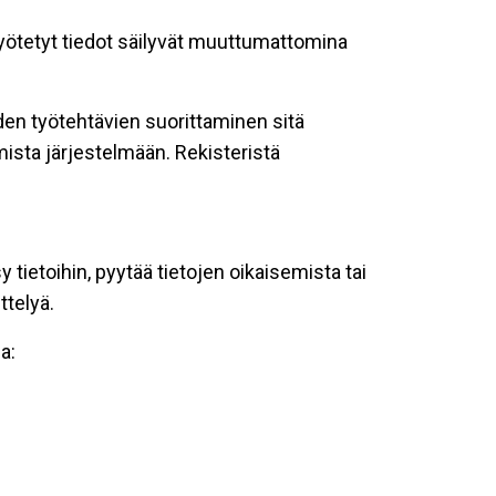
 syötetyt tiedot säilyvät muuttumattomina
oiden työtehtävien suorittaminen sitä
ista järjestelmään. Rekisteristä
tietoihin, pyytää tietojen oikaisemista tai
ttelyä.
a: