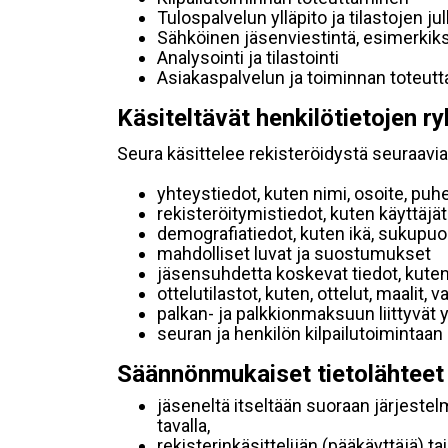
Tulospalvelun ylläpito ja tilastojen ju
Sähköinen jäsenviestintä, esimerkik
Analysointi ja tilastointi
Asiakaspalvelun ja toiminnan toteut
Käsiteltävät henkilötietojen ry
Seura käsittelee rekisteröidystä seuraavia 
yhteystiedot, kuten nimi, osoite, puh
rekisteröitymistiedot, kuten käyttäj
demografiatiedot, kuten ikä, sukupuoli 
mahdolliset luvat ja suostumukset
jäsensuhdetta koskevat tiedot, kuten
ottelutilastot, kuten, ottelut, maalit,
palkan- ja palkkionmaksuun liittyvät 
seuran ja henkilön kilpailutoimintaan
Säännönmukaiset tietolähteet
jäseneltä itseltään suoraan järjestel
tavalla,
rekisterinkäsittelijän (pääkäyttäjä) ta