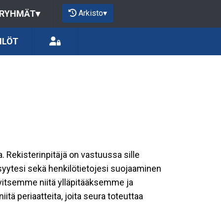
Arkisto
▾
 RYHMÄT
▾
ILÖT
a. Rekisterinpitäjä on vastuussa sille
isyytesi sekä henkilötietojesi suojaaminen
rvitsemme niitä ylläpitääksemme ja
tä periaatteita, joita seura toteuttaa