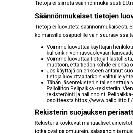
Tietoja ei siirretä säännönmukaisesti EU:n
Säännönmukaiset tietojen luo
Tietoja ei luovuteta säännönmukaisesti. Se
kolmansille osapuolille vain seuraavissa 
Voimme luovuttaa käyttäjän henkilöti
kulloinkin voimassaolevaan lainsäädän
Voimme luovuttaa tietoja tilastollista,
muotoon, että tiedon kohde ei enää ol
Jos käyttäjä on erikseen antanut s
tietoja luovuttaa tarkoin valituille y
Tähän jäsenrekisteriin tallennettuja
Palloliiton Pelipaikka -rekisteriin. V
rekisteröinti ja hallinnointi Pelipai
osoitteesta https://www.palloliitto.fi
Rekisterin suojauksen periaat
Rekisteriä koskevat manuaaliset aineistot s
jotka ovat palomuurein, salasanoin ja muid