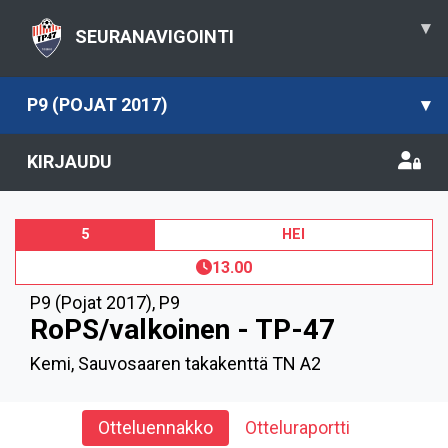
▾
SEURANAVIGOINTI
P9 (POJAT 2017)
▾
KIRJAUDU
5
HEI
13.00
P9 (Pojat 2017)
,
P9
RoPS/valkoinen - TP-47
Kemi, Sauvosaaren takakenttä TN A2
Otteluennakko
Otteluraportti