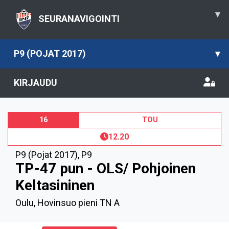
▾
SEURANAVIGOINTI
P9 (POJAT 2017)
▾
KIRJAUDU
16
TOU
12.20
P9 (Pojat 2017)
,
P9
TP-47 pun - OLS/ Pohjoinen
Keltasininen
Oulu, Hovinsuo pieni TN A