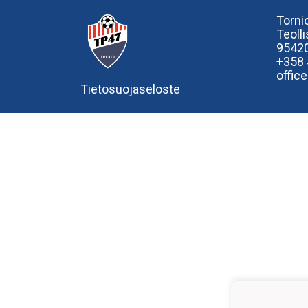
Tornio
Teoll
95420
+358
offic
Tietosuojaseloste