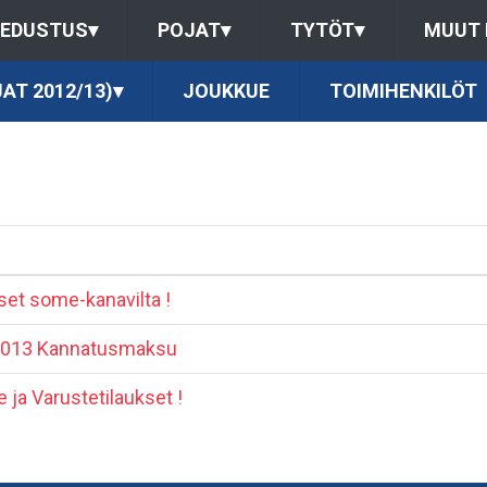
EDUSTUS
▾
POJAT
▾
TYTÖT
▾
MUUT
JAT 2012/13)
▾
JOUKKUE
TOIMIHENKILÖT
et some-kanavilta !
2013 Kannatusmaksu
le ja Varustetilaukset !