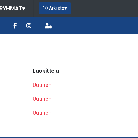
Arkisto
▾
 RYHMÄT
▾
Luokittelu
Uutinen
Uutinen
Uutinen