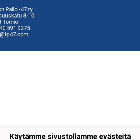
n Pallo -47 ry
isuuskatu 8-10
 Tornio
40
591 9275
e@tp47.com
Käytämme sivustollamme evästeitä