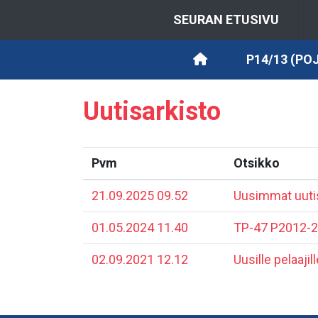
SEURAN ETUSIVU
P14/13 (PO
Uutisarkisto
Pvm
Otsikko
21.09.2025 09.52
Uusimmat uutis
01.05.2024 11.40
​TP-47 P2012-
02.09.2021 12.12
Uusille pelaajil