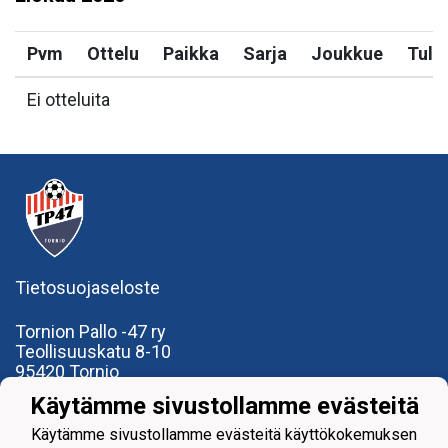
Pvm
Ottelu
Paikka
Sarja
Joukkue
Tulo
Ei otteluita
Tietosuojaseloste
Tornion Pallo -47 ry
Teollisuuskatu 8-10
95420 Tornio
+358
40
591 9275
Käytämme sivustollamme evästeitä
office@tp47.com
Käytämme sivustollamme evästeitä käyttökokemuksen