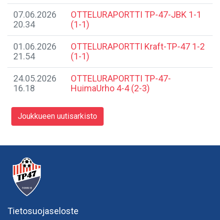
07.06.2026
​OTTELURAPORTTI TP-47-JBK 1-1
20.34
(1-1)
01.06.2026
OTTELURAPORTTI Kraft-TP-47 1-2
21.54
(1-1)
24.05.2026
​OTTELURAPORTTI TP-47-
16.18
HuimaUrho 4-4 (2-3)
Joukkueen uutisarkisto
Tietosuojaseloste