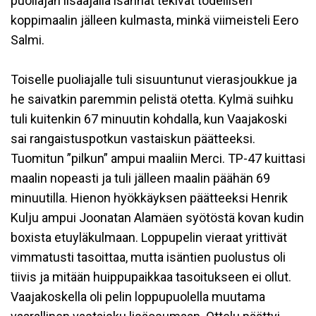
puoliajan lisäajalla isännät tekivät todellisen
koppimaalin jälleen kulmasta, minkä viimeisteli Eero
Salmi.
Toiselle puoliajalle tuli sisuuntunut vierasjoukkue ja
he saivatkin paremmin pelistä otetta. Kylmä suihku
tuli kuitenkin 67 minuutin kohdalla, kun Vaajakoski
sai rangaistuspotkun vastaiskun päätteeksi.
Tuomitun ”pilkun” ampui maaliin Merci. TP-47 kuittasi
maalin nopeasti ja tuli jälleen maalin päähän 69
minuutilla. Hienon hyökkäyksen päätteeksi Henrik
Kulju ampui Joonatan Alamäen syötöstä kovan kudin
boxista etuyläkulmaan. Loppupelin vieraat yrittivät
vimmatusti tasoittaa, mutta isäntien puolustus oli
tiivis ja mitään huippupaikkaa tasoitukseen ei ollut.
Vaajakoskella oli pelin loppupuolella muutama