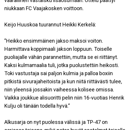
vaarallinen vastaisku lisäosumaan. Ottelu päättyi
niukkaan FC Vaajakosken voittoon.
Keijo Huuskoa tuurannut Heikki Kerkelä:
”Heikko ensimmäinen jakso maksoi voiton.
Harmittava koppimaali jakson loppuun. Toiselle
puoliajalle vähän parannettiin, mutta se ei riittänyt.
Kaksi kulmamaalia tuli, jotka puolustettiin heikosti.
Toki vastustaja sai paljon kulmia ja palloa boxiin
pitkistä sivurajaheitoista ja kun niitä riittävästi tulee,
niin yleensä jossakin vaiheessa kolisee omissa.
Vaikka joukkue alisuoritti pelin niin 16-vuotias Henrik
Kulju oli tänään todella hyvä.”
Alkusarja on nyt puolessa välissä ja TP-47 on