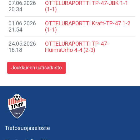
07.06.2026
​OTTELURAPORTTI TP-47-JBK 1-1
20.34
(1-1)
01.06.2026
OTTELURAPORTTI Kraft-TP-47 1-2
21.54
(1-1)
24.05.2026
​OTTELURAPORTTI TP-47-
16.18
HuimaUrho 4-4 (2-3)
Joukkueen uutisarkisto
Tietosuojaseloste