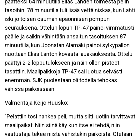
päätteksi 64 minuutilla Elias Lahden toimesta pelin
tasoihin. 78 minuutilla tuli lisää vettä niskaa, kun Lahti
iski jo toisen osuman epäonnisen pompun
seurauksena. Ottelun lopun TP-47 painoi vimmatusti
päälle ja saikin vähintään ansaitun tasoituksen 87
minuutilla, kun Joonatan Alamäki painoi sylkypallon
nuottaan Elias Lanton kovasta lauakauksesta. Ottelu
päättyi 2-2 lopputulokseen ja näin ollen pisteet
tasattiin. Maalipaikkoja TP-47 sai luotua selvästi
enemmän. SJK puolestaan oli todella tehokas
vähissä paikoissaan.
Valmentaja Keijo Huusko:
”Pelattiin tosi nahkea peli, mutta silti luotiin tarvittavat
maalipaikat. Niin siinä käy kun itse ei tehdä, niin
vastustaja tekee niistä vähistäkin paikoista. Otetaan