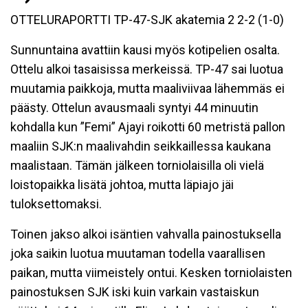
OTTELURAPORTTI TP-47-SJK akatemia 2 2-2 (1-0)
Sunnuntaina avattiin kausi myös kotipelien osalta.
Ottelu alkoi tasaisissa merkeissä. TP-47 sai luotua
muutamia paikkoja, mutta maaliviivaa lähemmäs ei
päästy. Ottelun avausmaali syntyi 44 minuutin
kohdalla kun ”Femi” Ajayi roikotti 60 metristä pallon
maaliin SJK:n maalivahdin seikkaillessa kaukana
maalistaan. Tämän jälkeen torniolaisilla oli vielä
loistopaikka lisätä johtoa, mutta läpiajo jäi
tuloksettomaksi.
Toinen jakso alkoi isäntien vahvalla painostuksella
joka saikin luotua muutaman todella vaarallisen
paikan, mutta viimeistely ontui. Kesken torniolaisten
painostuksen SJK iski kuin varkain vastaiskun