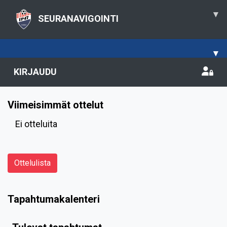
▾
SEURANAVIGOINTI
▾
KIRJAUDU
Viimeisimmät ottelut
Ei otteluita
Ottelulista
Tapahtumakalenteri