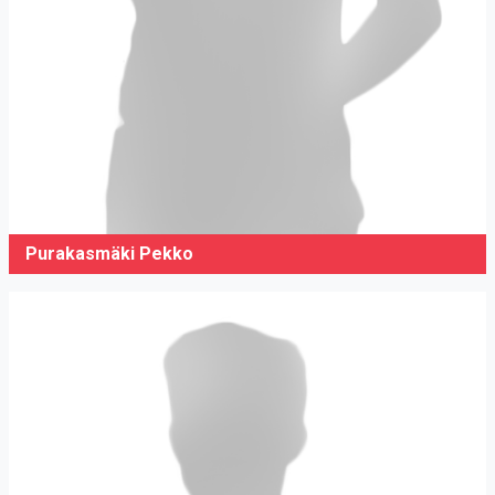
Purakasmäki Pekko