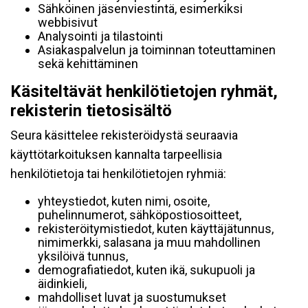
Sähköinen jäsenviestintä, esimerkiksi
webbisivut
Analysointi ja tilastointi
Asiakaspalvelun ja toiminnan toteuttaminen
sekä kehittäminen
Käsiteltävät henkilötietojen ryhmät,
rekisterin tietosisältö
Seura käsittelee rekisteröidystä seuraavia
käyttötarkoituksen kannalta tarpeellisia
henkilötietoja tai henkilötietojen ryhmiä:
yhteystiedot, kuten nimi, osoite,
puhelinnumerot, sähköpostiosoitteet,
rekisteröitymistiedot, kuten käyttäjätunnus,
nimimerkki, salasana ja muu mahdollinen
yksilöivä tunnus,
demografiatiedot, kuten ikä, sukupuoli ja
äidinkieli,
mahdolliset luvat ja suostumukset