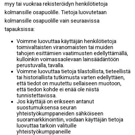
myy tai vuokraa rekisteröidyn henkilötietoja
kolmansille osapuolille. Tietoja luovutetaan
kolmansille osapuolille vain seuraavissa
tapauksissa:
Voimme luovuttaa käyttäjän henkilötietoja
toimivaltaisten viranomaisten tai muiden
tahojen esittämien vaatimusten edellyttämällä,
kulloinkin voimassaolevaan lainsäädäntöön
perustuvalla, tavalla.
Voimme luovuttaa tietoja tilastollista, tieteellistä
tai historiallista tutkimusta varten edellyttäen,
että tiedot on muutettu sellaiseen muotoon,
että tiedon kohde ei enää ole niistä
tunnistettavissa.
Jos käyttäjä on erikseen antanut
suostumuksensa seuran
yhteistyökumppaneiden sähköiseen
suoramarkkinointiin, voidaan käyttäjän tietoja
luovuttaa tarkoin valituille
yhteistyökumppaneille