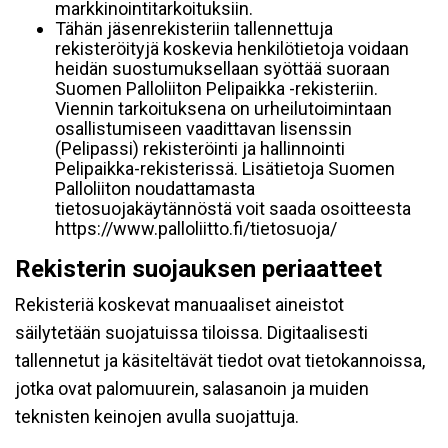
markkinointitarkoituksiin.
Tähän jäsenrekisteriin tallennettuja
rekisteröityjä koskevia henkilötietoja voidaan
heidän suostumuksellaan syöttää suoraan
Suomen Palloliiton Pelipaikka -rekisteriin.
Viennin tarkoituksena on urheilutoimintaan
osallistumiseen vaadittavan lisenssin
(Pelipassi) rekisteröinti ja hallinnointi
Pelipaikka-rekisterissä. Lisätietoja Suomen
Palloliiton noudattamasta
tietosuojakäytännöstä voit saada osoitteesta
https://www.palloliitto.fi/tietosuoja/
Rekisterin suojauksen periaatteet
Rekisteriä koskevat manuaaliset aineistot
säilytetään suojatuissa tiloissa. Digitaalisesti
tallennetut ja käsiteltävät tiedot ovat tietokannoissa,
jotka ovat palomuurein, salasanoin ja muiden
teknisten keinojen avulla suojattuja.