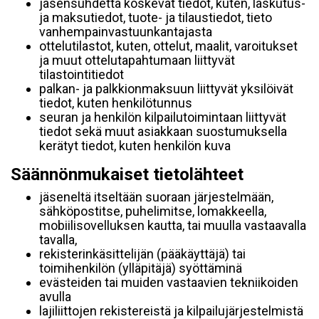
jäsensuhdetta koskevat tiedot, kuten, laskutus-
ja maksutiedot, tuote- ja tilaustiedot, tieto
vanhempainvastuunkantajasta
ottelutilastot, kuten, ottelut, maalit, varoitukset
ja muut ottelutapahtumaan liittyvät
tilastointitiedot
palkan- ja palkkionmaksuun liittyvät yksilöivät
tiedot, kuten henkilötunnus
seuran ja henkilön kilpailutoimintaan liittyvät
tiedot sekä muut asiakkaan suostumuksella
kerätyt tiedot, kuten henkilön kuva
Säännönmukaiset tietolähteet
jäseneltä itseltään suoraan järjestelmään,
sähköpostitse, puhelimitse, lomakkeella,
mobiilisovelluksen kautta, tai muulla vastaavalla
tavalla,
rekisterinkäsittelijän (pääkäyttäjä) tai
toimihenkilön (ylläpitäjä) syöttäminä
evästeiden tai muiden vastaavien tekniikoiden
avulla
lajiliittojen rekistereistä ja kilpailujärjestelmistä