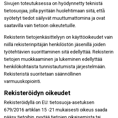
Sivujen toteutuksessa on hyödynnetty teknistä
tietosuojaa, jolla pyritään huolehtimaan siitä, että̈
syötetyt tiedot säilyvät muuttumattomina ja ovat
saatavilla vain tietoon oikeutetuille.
Rekisterin tietojenkäsittelyyn on käyttöoikeudet vain
niillä rekisterinpitäjän henkilöstön jäsenillä joiden
työtehtävien suorittaminen sitä edellyttää. Rekisterin
tietojen muokkaaminen ja lukeminen edellyttää
henkilökohtaista tunnistautumista järjestelmään.
Rekisteristä suoritetaan säännöllinen
varmuuskopiointi.
Rekisteröidyn oikeudet
Rekisteröidyllä on EU: tietosuoja-asetuksen
679/2016 artiklan 15 -21 mukaisesti oikeus saada
pääsy tietoihin, pyytää tietojen oikaisemista tai