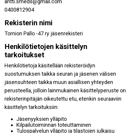
antti.smeds@gmail.com
0400812904
Rekisterin nimi
Tornion Pallo -47 ry jäsenrekisteri
Henkilötietojen käsittelyn
tarkoitukset
Henkilötietoja käsitellään rekisteröidyn
suostumuksen taikka seuran ja jäsenen välisen
jäsensuhteen taikka muun asiallisen yhteyden
perusteella, jolloin lainmukainen käsittelyperuste on
rekisterinpitäjän oikeutettu etu, etenkin seuraaviin
käsittelyn tarkoituksiin:
Jäsenyyksien ylläpito
Kilpailutoiminnan toteuttaminen
Tulospalvelun ylläpito ja tilastojen julkaisu