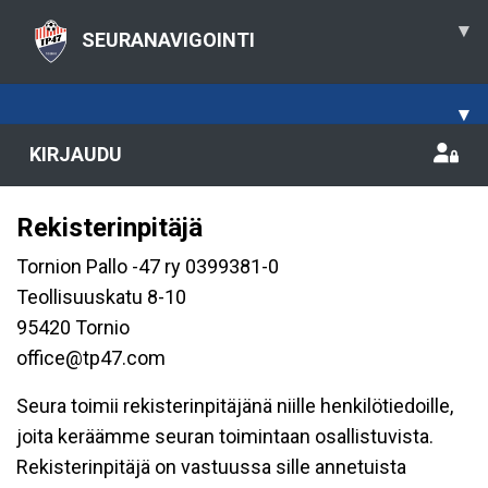
▾
SEURANAVIGOINTI
▾
KIRJAUDU
Rekisterinpitäjä
Tornion Pallo -47 ry 0399381-0
Teollisuuskatu 8-10
95420 Tornio
office@tp47.com
Seura toimii rekisterinpitäjänä niille henkilötiedoille,
joita keräämme seuran toimintaan osallistuvista.
Rekisterinpitäjä on vastuussa sille annetuista