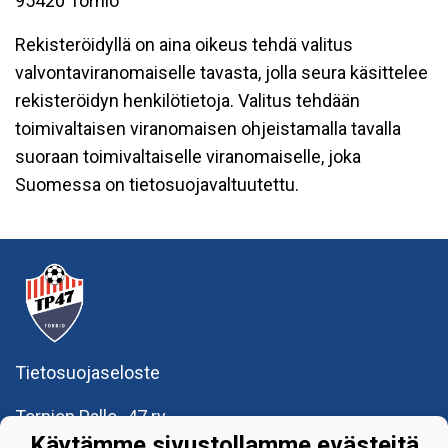
95420 Tornio
Rekisteröidyllä on aina oikeus tehdä valitus
valvontaviranomaiselle tavasta, jolla seura käsittelee
rekisteröidyn henkilötietoja. Valitus tehdään
toimivaltaisen viranomaisen ohjeistamalla tavalla
suoraan toimivaltaiselle viranomaiselle, joka
Suomessa on tietosuojavaltuutettu.
Tietosuojaseloste
Tornion Pallo -47 ry
Teollisuuskatu 8-10
Käytämme sivustollamme evästeitä