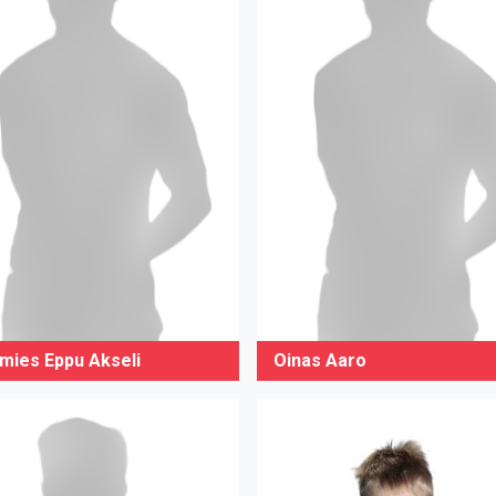
mies Eppu Akseli
Oinas Aaro