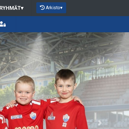
Arkisto
▾
 RYHMÄT
▾
Next