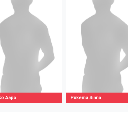
o Aapo
Pukema Sinna