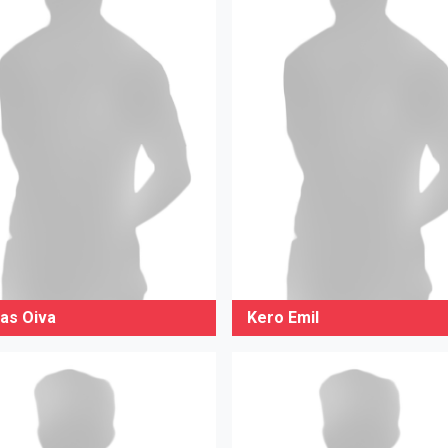
as Oiva
Kero Emil