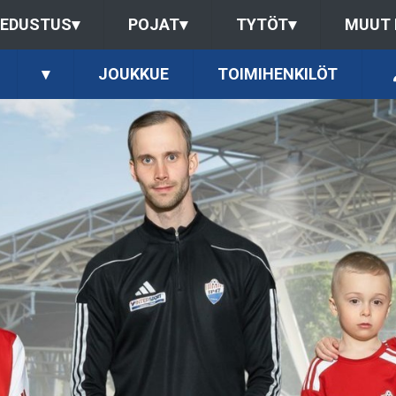
EDUSTUS
▾
POJAT
▾
TYTÖT
▾
MUUT
▾
JOUKKUE
TOIMIHENKILÖT