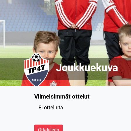
Joukkuekuva
Viimeisimmät ottelut
Ei otteluita
Ottelulista