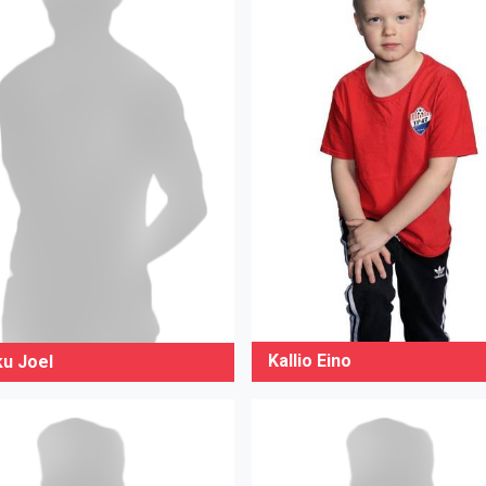
Kallio Eino
ku Joel