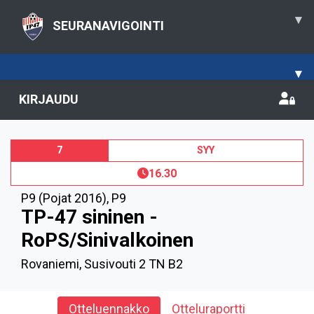
▾
SEURANAVIGOINTI
▾
KIRJAUDU
7
SYY
16.30
P9 (Pojat 2016)
,
P9
TP-47 sininen -
RoPS/Sinivalkoinen
Rovaniemi, Susivouti 2 TN B2
Otteluennakko
Otteluraportti