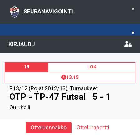
▾
SEURANAVIGOINTI
▾
KIRJAUDU
18
LOK
13.15
P13/12 (Pojat 2012/13)
,
Turnaukset
OTP - TP-47 Futsal
5 - 1
Ouluhalli
Otteluennakko
Otteluraportti