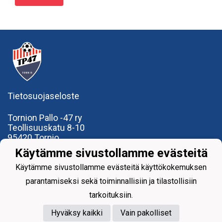
Tietosuojaseloste
Tornion Pallo -47 ry
Teollisuuskatu 8-10
95420 Tornio
+358
40
591 9275
Käytämme sivustollamme evästeitä
office@tp47.com
Käytämme sivustollamme evästeitä käyttökokemuksen
parantamiseksi sekä toiminnallisiin ja tilastollisiin
tarkoituksiin.
Hyväksy kaikki
Vain pakolliset
Powered by