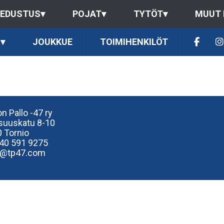
EDUSTUS
▾
POJAT
▾
TYTÖT
▾
MUUT
▾
JOUKKUE
TOIMIHENKILÖT
n Pallo -47 ry
isuuskatu 8-10
 Tornio
40
591 9275
e@tp47.com