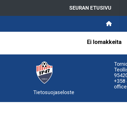
SEURAN ETUSIVU
Ei lomakkeita
Tornio
Teoll
95420
+358
offic
Tietosuojaseloste