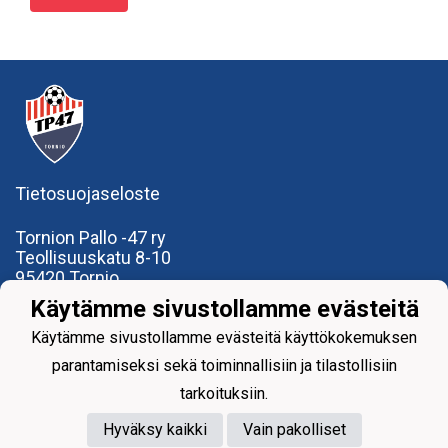
Tietosuojaseloste
Tornion Pallo -47 ry
Teollisuuskatu 8-10
95420 Tornio
+358
40
591 9275
Käytämme sivustollamme evästeitä
office@tp47.com
Käytämme sivustollamme evästeitä käyttökokemuksen
parantamiseksi sekä toiminnallisiin ja tilastollisiin
tarkoituksiin.
Hyväksy kaikki
Vain pakolliset
Powered by