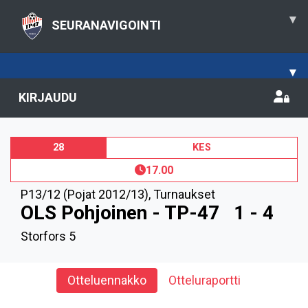
▾
SEURANAVIGOINTI
▾
KIRJAUDU
28
KES
17.00
P13/12 (Pojat 2012/13)
,
Turnaukset
OLS Pohjoinen - TP-47
1 - 4
Storfors 5
Otteluennakko
Otteluraportti