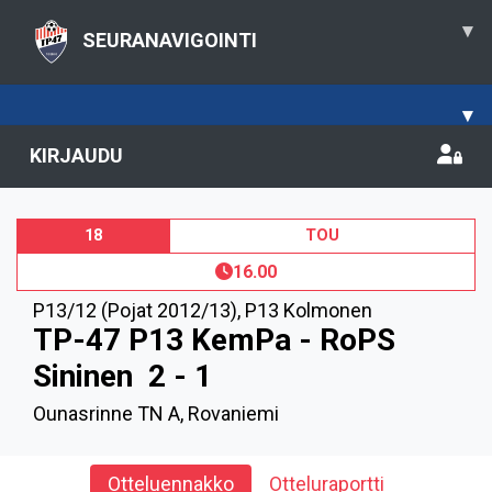
▾
SEURANAVIGOINTI
▾
KIRJAUDU
18
TOU
16.00
P13/12 (Pojat 2012/13)
,
P13 Kolmonen
TP-47 P13 KemPa - RoPS
Sininen
2 - 1
Ounasrinne TN A, Rovaniemi
Otteluennakko
Otteluraportti