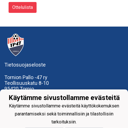
Ottelulista
Tietosuojaseloste
Tornion Pallo -47 ry
Teollisuuskatu 8-10
95420 Tornio
+358
40
591 9275
Käytämme sivustollamme evästeitä
office@tp47.com
Käytämme sivustollamme evästeitä käyttökokemuksen
parantamiseksi sekä toiminnallisiin ja tilastollisiin
tarkoituksiin.