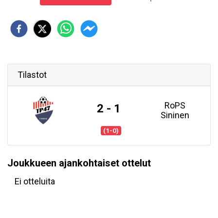
Tilastot
RoPS
2 - 1
Sininen
(1-0)
Joukkueen ajankohtaiset ottelut
Ei otteluita