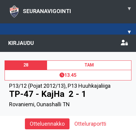
▾
SEURANAVIGOINTI
▾
KIRJAUDU
28
TAM
13.45
P13/12 (Pojat 2012/13)
,
P13 Huuhkajaliiga
TP-47 - KajHa
2 - 1
Rovaniemi, Ounashalli TN
Otteluennakko
Otteluraportti