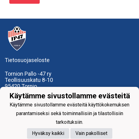
Tietosuojaseloste
Tornion Pallo -47 ry
Teollisuuskatu 8-10
95420 Tornio
+358
40
591 9275
Käytämme sivustollamme evästeitä
office@tp47.com
Käytämme sivustollamme evästeitä käyttökokemuksen
parantamiseksi sekä toiminnallisiin ja tilastollisiin
tarkoituksiin.
Hyväksy kaikki
Vain pakolliset
Powered by