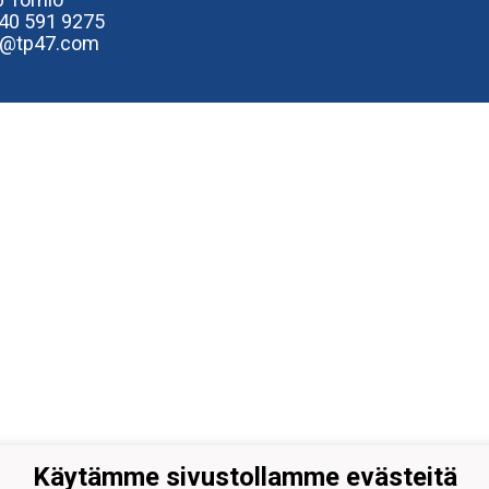
40
591 9275
e@tp47.com
Käytämme sivustollamme evästeitä