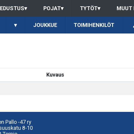
EDUSTUS
▾
POJAT
▾
TYTÖT
▾
MUUT
▾
JOUKKUE
TOIMIHENKILÖT
Kuvaus
n Pallo -47 ry
isuuskatu 8-10
 Tornio