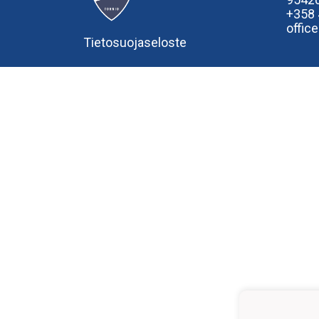
+358
offic
Tietosuojaseloste