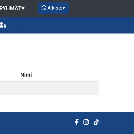
Arkisto
▾
 RYHMÄT
▾
Nimi