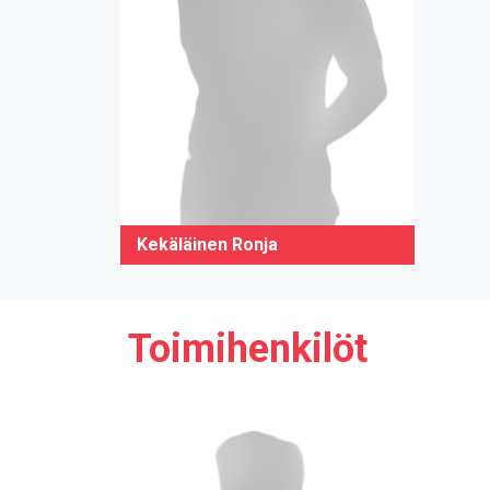
Kekäläinen Ronja
Toimihenkilöt