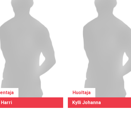
entaja
Huoltaja
 Harri
Kylli Johanna