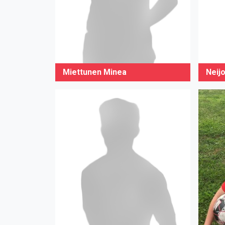
Miettunen Minea
Neij