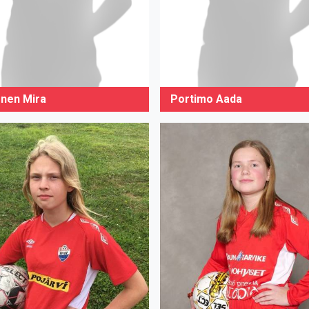
onen Mira
Portimo Aada