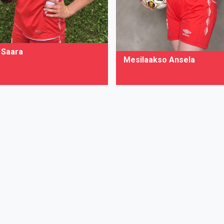
u Saara
Mesilaakso Ansela