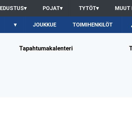
EDUSTUS
▾
POJAT
▾
TYTÖT
▾
MUUT
▾
JOUKKUE
TOIMIHENKILÖT
Tapahtumakalenteri
T