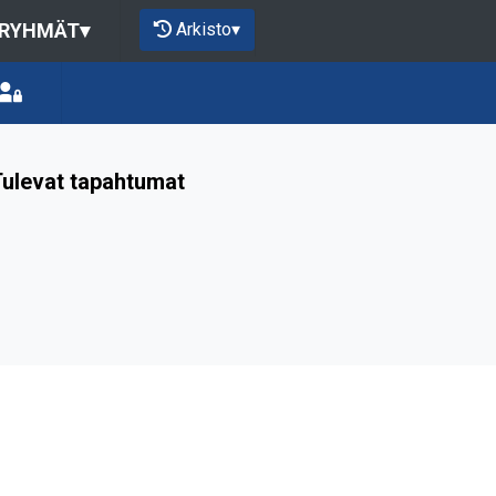
Arkisto
▾
 RYHMÄT
▾
ulevat tapahtumat