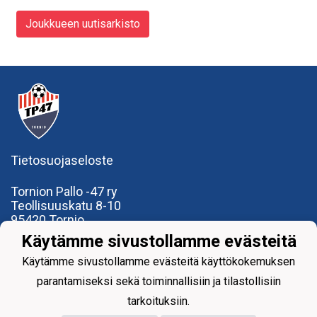
Joukkueen uutisarkisto
Tietosuojaseloste
Tornion Pallo -47 ry
Teollisuuskatu 8-10
95420 Tornio
+358
40
591 9275
Käytämme sivustollamme evästeitä
office@tp47.com
Käytämme sivustollamme evästeitä käyttökokemuksen
parantamiseksi sekä toiminnallisiin ja tilastollisiin
tarkoituksiin.