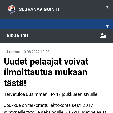
▾
SEURANAVIGOINTI
▾
KIRJAUDU
Julkaistu
:
10.08.2022
10.28
Uudet pelaajat voivat
ilmoittautua mukaan
tästä!
Tervetuloa uusimman TP-47 joukkueen sivuille!
Joukkue on tarkoitettu lähtökohtaisesti 2017
syntyneille tytöille sekä pojille. Kaikki uudet pelaajat