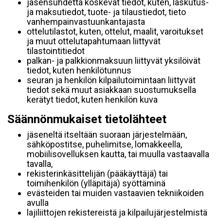
jäsensuhdetta koskevat tiedot, kuten, laskutus-
ja maksutiedot, tuote- ja tilaustiedot, tieto
vanhempainvastuunkantajasta
ottelutilastot, kuten, ottelut, maalit, varoitukset
ja muut ottelutapahtumaan liittyvät
tilastointitiedot
palkan- ja palkkionmaksuun liittyvät yksilöivät
tiedot, kuten henkilötunnus
seuran ja henkilön kilpailutoimintaan liittyvät
tiedot sekä muut asiakkaan suostumuksella
kerätyt tiedot, kuten henkilön kuva
Säännönmukaiset tietolähteet
jäseneltä itseltään suoraan järjestelmään,
sähköpostitse, puhelimitse, lomakkeella,
mobiilisovelluksen kautta, tai muulla vastaavalla
tavalla,
rekisterinkäsittelijän (pääkäyttäjä) tai
toimihenkilön (ylläpitäjä) syöttäminä
evästeiden tai muiden vastaavien tekniikoiden
avulla
lajiliittojen rekistereistä ja kilpailujärjestelmistä