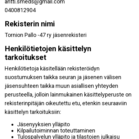
antti.smeds@gmail.com
0400812904
Rekisterin nimi
Tornion Pallo -47 ry jäsenrekisteri
Henkilötietojen käsittelyn
tarkoitukset
Henkilötietoja käsitellään rekisteröidyn
suostumuksen taikka seuran ja jäsenen välisen
jäsensuhteen taikka muun asiallisen yhteyden
perusteella, jolloin lainmukainen käsittelyperuste on
rekisterinpitäjän oikeutettu etu, etenkin seuraaviin
käsittelyn tarkoituksiin:
Jäsenyyksien ylläpito
Kilpailutoiminnan toteuttaminen
Tulospalvelun ylläpito ja tilastojen julkaisu