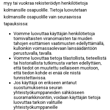
myy tai vuokraa rekisteröidyn henkilötietoja
kolmansille osapuolille. Tietoja luovutetaan
kolmansille osapuolille vain seuraavissa
tapauksissa:
Voimme luovuttaa käyttäjän henkilötietoja
toimivaltaisten viranomaisten tai muiden
tahojen esittämien vaatimusten edellyttämällä,
kulloinkin voimassaolevaan lainsäädäntöön
perustuvalla, tavalla.
Voimme luovuttaa tietoja tilastollista, tieteellistä
tai historiallista tutkimusta varten edellyttäen,
että tiedot on muutettu sellaiseen muotoon,
että tiedon kohde ei enää ole niistä
tunnistettavissa.
Jos käyttäjä on erikseen antanut
suostumuksensa seuran
yhteistyökumppaneiden sähköiseen
suoramarkkinointiin, voidaan käyttäjän tietoja
luovuttaa tarkoin valituille
yhteistyökumppaneille