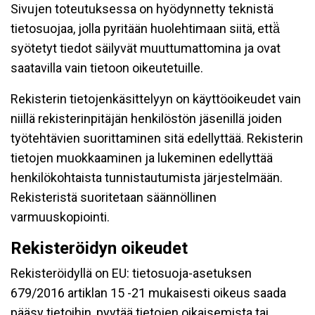
Sivujen toteutuksessa on hyödynnetty teknistä
tietosuojaa, jolla pyritään huolehtimaan siitä, että̈
syötetyt tiedot säilyvät muuttumattomina ja ovat
saatavilla vain tietoon oikeutetuille.
Rekisterin tietojenkäsittelyyn on käyttöoikeudet vain
niillä rekisterinpitäjän henkilöstön jäsenillä joiden
työtehtävien suorittaminen sitä edellyttää. Rekisterin
tietojen muokkaaminen ja lukeminen edellyttää
henkilökohtaista tunnistautumista järjestelmään.
Rekisteristä suoritetaan säännöllinen
varmuuskopiointi.
Rekisteröidyn oikeudet
Rekisteröidyllä on EU: tietosuoja-asetuksen
679/2016 artiklan 15 -21 mukaisesti oikeus saada
pääsy tietoihin, pyytää tietojen oikaisemista tai