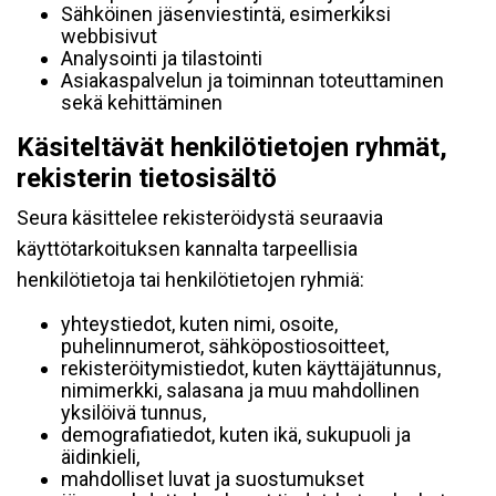
Sähköinen jäsenviestintä, esimerkiksi
webbisivut
Analysointi ja tilastointi
Asiakaspalvelun ja toiminnan toteuttaminen
sekä kehittäminen
Käsiteltävät henkilötietojen ryhmät,
rekisterin tietosisältö
Seura käsittelee rekisteröidystä seuraavia
käyttötarkoituksen kannalta tarpeellisia
henkilötietoja tai henkilötietojen ryhmiä:
yhteystiedot, kuten nimi, osoite,
puhelinnumerot, sähköpostiosoitteet,
rekisteröitymistiedot, kuten käyttäjätunnus,
nimimerkki, salasana ja muu mahdollinen
yksilöivä tunnus,
demografiatiedot, kuten ikä, sukupuoli ja
äidinkieli,
mahdolliset luvat ja suostumukset