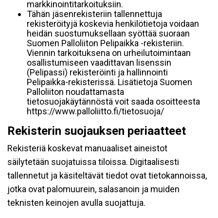
markkinointitarkoituksiin.
Tähän jäsenrekisteriin tallennettuja
rekisteröityjä koskevia henkilötietoja voidaan
heidän suostumuksellaan syöttää suoraan
Suomen Palloliiton Pelipaikka -rekisteriin.
Viennin tarkoituksena on urheilutoimintaan
osallistumiseen vaadittavan lisenssin
(Pelipassi) rekisteröinti ja hallinnointi
Pelipaikka-rekisterissä. Lisätietoja Suomen
Palloliiton noudattamasta
tietosuojakäytännöstä voit saada osoitteesta
https://www.palloliitto.fi/tietosuoja/
Rekisterin suojauksen periaatteet
Rekisteriä koskevat manuaaliset aineistot
säilytetään suojatuissa tiloissa. Digitaalisesti
tallennetut ja käsiteltävät tiedot ovat tietokannoissa,
jotka ovat palomuurein, salasanoin ja muiden
teknisten keinojen avulla suojattuja.