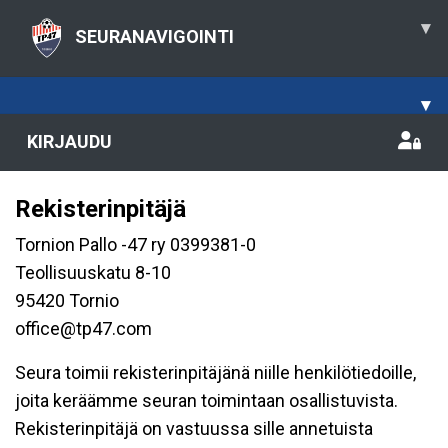
▾
SEURANAVIGOINTI
▾
KIRJAUDU
Rekisterinpitäjä
Tornion Pallo -47 ry 0399381-0
Teollisuuskatu 8-10
95420 Tornio
office@tp47.com
Seura toimii rekisterinpitäjänä niille henkilötiedoille,
joita keräämme seuran toimintaan osallistuvista.
Rekisterinpitäjä on vastuussa sille annetuista