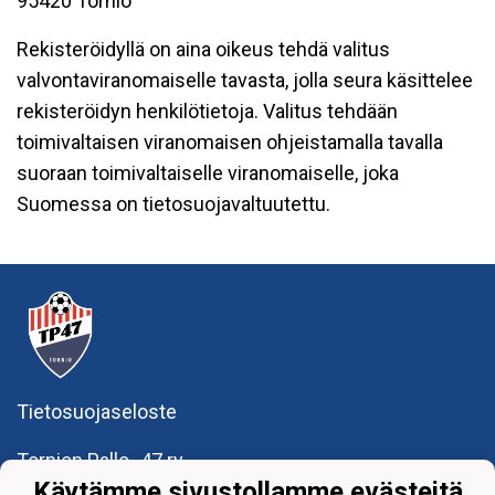
95420 Tornio
Rekisteröidyllä on aina oikeus tehdä valitus
valvontaviranomaiselle tavasta, jolla seura käsittelee
rekisteröidyn henkilötietoja. Valitus tehdään
toimivaltaisen viranomaisen ohjeistamalla tavalla
suoraan toimivaltaiselle viranomaiselle, joka
Suomessa on tietosuojavaltuutettu.
Tietosuojaseloste
Tornion Pallo -47 ry
Teollisuuskatu 8-10
Käytämme sivustollamme evästeitä