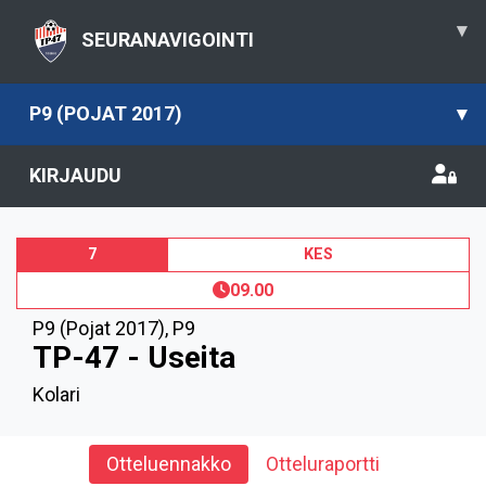
▾
SEURANAVIGOINTI
P9 (POJAT 2017)
▾
KIRJAUDU
7
KES
09.00
P9 (Pojat 2017)
,
P9
TP-47 - Useita
Kolari
Otteluennakko
Otteluraportti