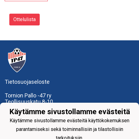
Ottelulista
Tietosuojaseloste
Tornion Pallo -47 ry
Teollisuuskatu 8-10
95420 Tornio
Käytämme sivustollamme evästeitä
+358
40
591 9275
office@tp47.com
Käytämme sivustollamme evästeitä käyttökokemuksen
parantamiseksi sekä toiminnallisiin ja tilastollisiin
tarkoituksiin.