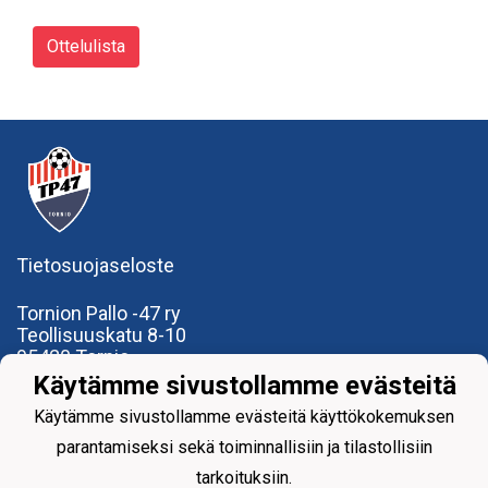
Ottelulista
Tietosuojaseloste
Tornion Pallo -47 ry
Teollisuuskatu 8-10
95420 Tornio
+358
40
591 9275
Käytämme sivustollamme evästeitä
office@tp47.com
Käytämme sivustollamme evästeitä käyttökokemuksen
parantamiseksi sekä toiminnallisiin ja tilastollisiin
tarkoituksiin.