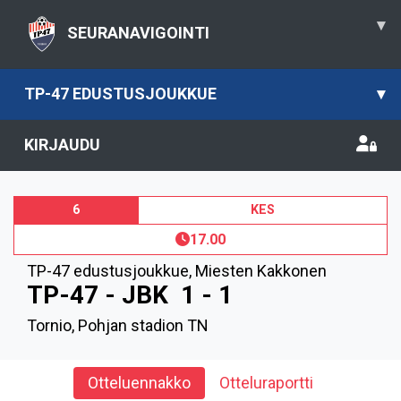
▾
SEURANAVIGOINTI
TP-47 EDUSTUSJOUKKUE
▾
KIRJAUDU
6
KES
17.00
TP-47 edustusjoukkue
,
Miesten Kakkonen
TP-47 - JBK
1 - 1
Tornio, Pohjan stadion TN
Otteluennakko
Otteluraportti