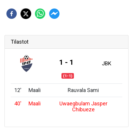
Tilastot
1 - 1
JBK
(1-1)
12
'
Maali
Rauvala Sami
40
'
Maali
Uwaegbulam Jasper
Chibueze