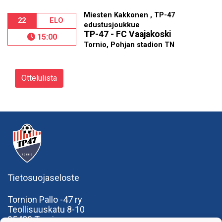
Miesten Kakkonen , TP-47
22
ELO
edustusjoukkue
TP-47 - FC Vaajakoski
15:00
Tornio, Pohjan stadion TN
Ottelulista
Tietosuojaseloste
Tornion Pallo -47 ry
Teollisuuskatu 8-10
95420 Tornio