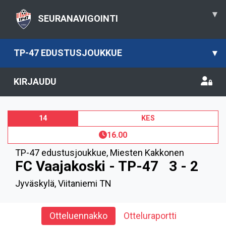
▾
SEURANAVIGOINTI
TP-47 EDUSTUSJOUKKUE
▾
KIRJAUDU
14
KES
16.00
TP-47 edustusjoukkue
,
Miesten Kakkonen
FC Vaajakoski - TP-47
3 - 2
Jyväskylä, Viitaniemi TN
Otteluennakko
Otteluraportti