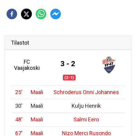
Tilastot
FC
3 - 2
Vaajakoski
(2-1)
25
'
Maali
Schroderus Onni Johannes
30
'
Maali
Kulju Henrik
48
'
Maali
Salmi Eero
67
'
Maali
Nizo Merci Rusondo