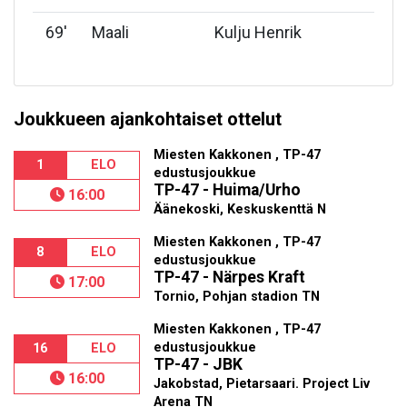
69
'
Maali
Kulju Henrik
Joukkueen ajankohtaiset ottelut
Miesten Kakkonen , TP-47
1
ELO
edustusjoukkue
TP-47 - Huima/Urho
16:00
Äänekoski, Keskuskenttä N
Miesten Kakkonen , TP-47
8
ELO
edustusjoukkue
TP-47 - Närpes Kraft
17:00
Tornio, Pohjan stadion TN
Miesten Kakkonen , TP-47
edustusjoukkue
16
ELO
TP-47 - JBK
16:00
Jakobstad, Pietarsaari. Project Liv
Arena TN