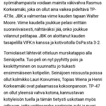
syömähampaista voidaan mainita väkivahva Rasmus
Korkeamäki, joka on ollut aina vaikea pideltävä TP-
47:lle. JBK:a valmentaa viime kauden tapaan Walter
Moore. Viime kaudella joukkue pelasi erittäin
suoraviivaisesti, nähtäväksi jää, onko joukkue
viilannut pelitapaa. JBK on aloittanut kauden
tasapelillä VIFK:n kanssa ja kotivoitolla OsPa:sta 3-2.
Torniolaiset lähtevät otteluun murskatappio alla
Seinäjoelta. Tuo peli on nyt pyyhitty pois ja
keskittyminen on suunnattu jo tiukasti
ensimmäiseen kotipeliin. Seinäjoen reissusta poissa
ollut kolmikko Lauri Koivumies, Topias Wiena ja Henri
Korkeamäki ovat palaamassa kokoonpanoon. TP-47
on ollut yleensä vahva kotona, kannustavan
kotiyleisön tuella ja tämän tietysti uskotaan myös
jatkuvan, jotta voittosarake saataisiin auki ja nuori