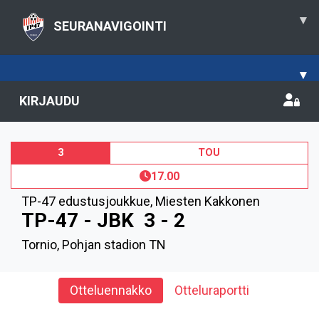
▾
SEURANAVIGOINTI
▾
KIRJAUDU
3
TOU
17.00
TP-47 edustusjoukkue
,
Miesten Kakkonen
TP-47 - JBK
3 - 2
Tornio, Pohjan stadion TN
Otteluennakko
Otteluraportti