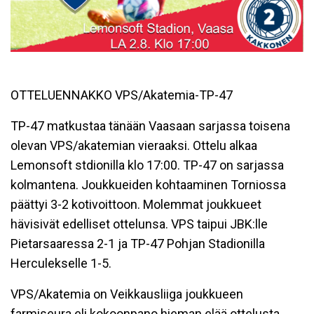
OTTELUENNAKKO VPS/Akatemia-TP-47
TP-47 matkustaa tänään Vaasaan sarjassa toisena
olevan VPS/akatemian vieraaksi. Ottelu alkaa
Lemonsoft stdionilla klo 17:00. TP-47 on sarjassa
kolmantena. Joukkueiden kohtaaminen Torniossa
päättyi 3-2 kotivoittoon. Molemmat joukkueet
hävisivät edelliset ottelunsa. VPS taipui JBK:lle
Pietarsaaressa 2-1 ja TP-47 Pohjan Stadionilla
Herculekselle 1-5.
VPS/Akatemia on Veikkausliiga joukkueen
farmiseura eli kokoonpano hieman elää ottelusta