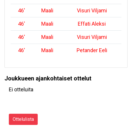
46
'
Maali
Visuri Viljami
46
'
Maali
Effati Aleksi
46
'
Maali
Visuri Viljami
46
'
Maali
Petander Eeli
Joukkueen ajankohtaiset ottelut
Ei otteluita
Ottelulista