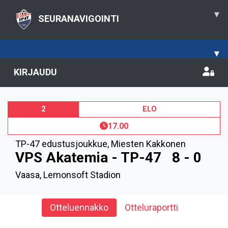
▾
SEURANAVIGOINTI
▾
KIRJAUDU
2
ELO
17.00
TP-47 edustusjoukkue
,
Miesten Kakkonen
VPS Akatemia - TP-47
8 - 0
Vaasa, Lemonsoft Stadion
Otteluennakko
Otteluraportti