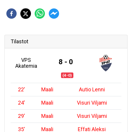
Tilastot
VPS
8 - 0
Akatemia
(4-0)
22
'
Maali
Autio Lenni
24
'
Maali
Visuri Viljami
29
'
Maali
Visuri Viljami
35
'
Maali
Effati Aleksi