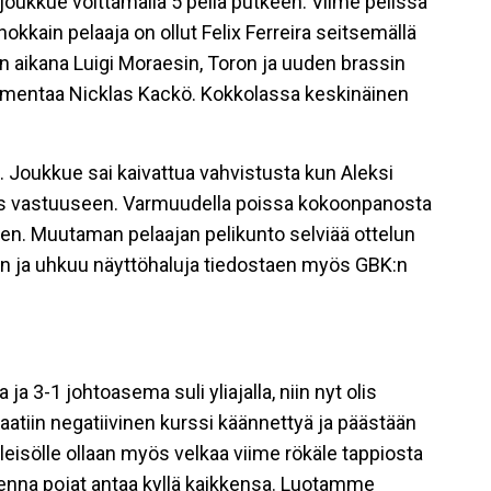
joukkue voittamalla 5 peliä putkeen. Viime pelissä
kkain pelaaja on ollut Felix Ferreira seitsemällä
 aikana Luigi Moraesin, Toron ja uuden brassin
lmentaa Nicklas Kackö. Kokkolassa keskinäinen
ä. Joukkue sai kaivattua vahvistusta kun Aleksi
mis vastuuseen. Varmuudella poissa kokoonpanosta
äyteen. Muutaman pelaajan pelikunto selviää ottelun
vin ja uhkuu näyttöhaluja tiedostaen myös GBK:n
a 3-1 johtoasema suli yliajalla, niin nyt olis
aatiin negatiivinen kurssi käännettyä ja päästään
eisölle ollaan myös velkaa viime rökäle tappiosta
enna pojat antaa kyllä kaikkensa. Luotamme