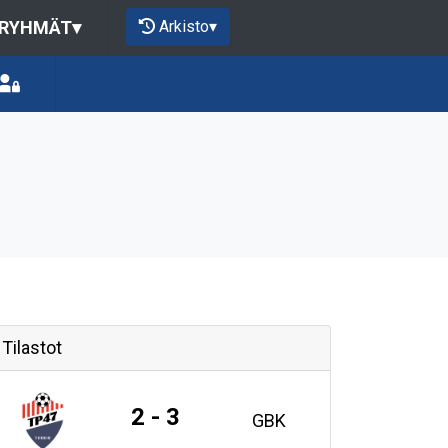
Arkisto
▾
 RYHMÄT
▾
Tilastot
2 - 3
GBK