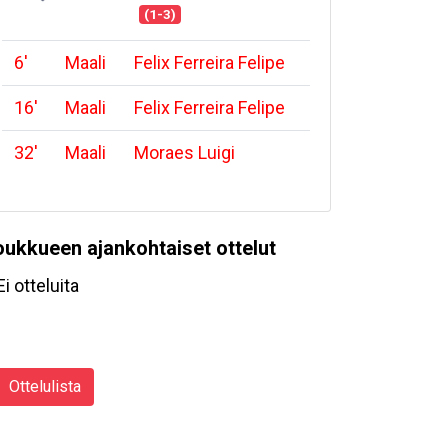
(1-3)
6
'
Maali
Felix Ferreira Felipe
16
'
Maali
Felix Ferreira Felipe
32
'
Maali
Moraes Luigi
oukkueen ajankohtaiset ottelut
Ei otteluita
Ottelulista