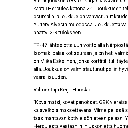
Vierasjoukkue GBK on sarjan kovavireisin 
kaatui Hercules kotona 2-1. Joukkueen teho
osumalla ja joukkue on vahvistunut kauden
Yuriery Alvesin muodossa. Joukkuetta va
päättyi 3-3 tulokseen.
TP-47 lähtee otteluun voitto alla Närpiöst
Isomäki palaa kotiseuraan ja on heti val
on Miika Eskelinen, jonka korttitili tuli t
alla. Joukkue on valmistautunut peliin hy
vaarallisuuden.
Valmentaja Keijo Huusko:
”Kova matsi, kovat panokset. GBK vieraissa j
kalavelkoja maksettavana. Viime pelissä s
taas mahtavan kotiyleisön eteen pelaan. Yl
Herculesta vastaan, niin uskon että huom