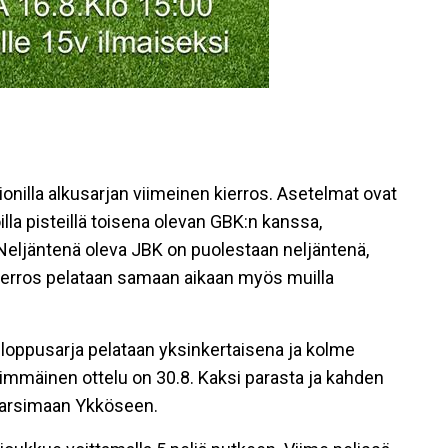
onilla alkusarjan viimeinen kierros. Asetelmat ovat
la pisteillä toisena olevan GBK:n kanssa,
Neljäntenä oleva JBK on puolestaan neljäntenä,
kierros pelataan samaan aikaan myös muilla
 loppusarja pelataan yksinkertaisena ja kolme
simmäinen ottelu on 30.8. Kaksi parasta ja kahden
karsimaan Ykköseen.