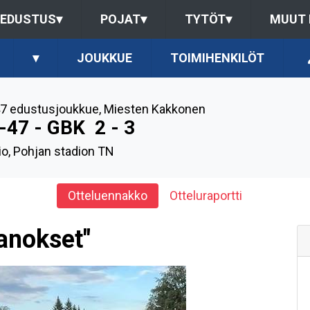
EDUSTUS
▾
POJAT
▾
TYTÖT
▾
MUUT
▾
JOUKKUE
TOIMIHENKILÖT
7 edustusjoukkue
,
Miesten Kakkonen
-47 - GBK
2 - 3
io, Pohjan stadion TN
Otteluennakko
Otteluraportti
anokset"