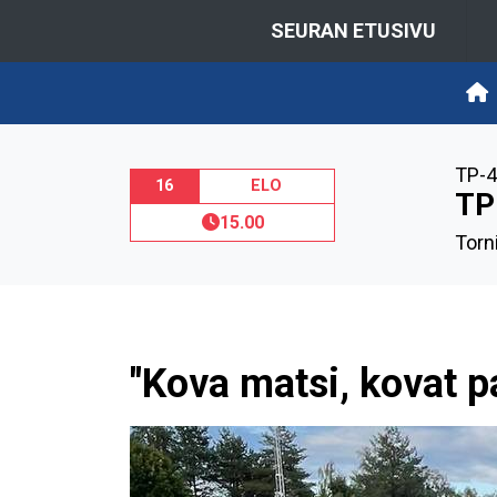
SEURAN ETUSIVU
TP-4
16
ELO
TP
15.00
Torn
"Kova matsi, kovat p